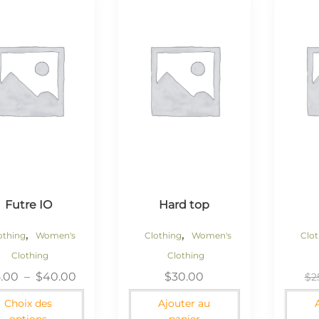
Futre IO
Hard top
,
,
othing
Women's
Clothing
Women's
Clo
Clothing
Clothing
5.00
–
$
40.00
$
30.00
$
2
Choix des
Ajouter au