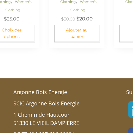
,
,
othing
Women's
Clothing
Women's
Clo
Clothing
Clothing
$
25.00
$
20.00
$
30.00
Choix des
Ajouter au
options
panier
Argonne Bois Energie
Su
SCIC Argonne Bois Energie
1 Chemin de Hautcour
51330 LE VIEIL DAMPIERRE