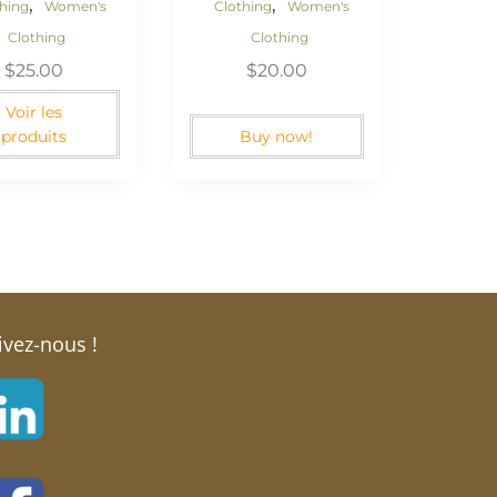
,
,
thing
Women's
Clothing
Women's
Clothing
Clothing
$
25.00
$
20.00
Voir les
produits
Buy now!
ivez-nous !