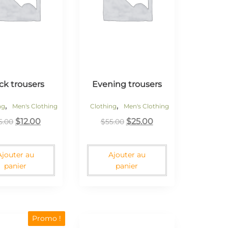
ck trousers
Evening trousers
,
,
ng
Men's Clothing
Clothing
Men's Clothing
$
12.00
$
25.00
5.00
$
55.00
Ajouter au
Ajouter au
panier
panier
Promo !