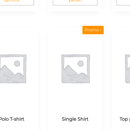
options
panier
Promo !
Polo T-shirt
Single Shirt
Top 