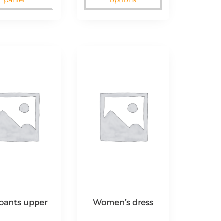
panier
options
pants upper
Women’s dress