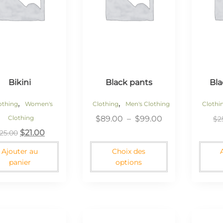
Bikini
Black pants
Bla
,
,
othing
Women's
Clothing
Men's Clothing
Clothi
Clothing
$
89.00
–
$
99.00
$
2
$
21.00
25.00
Ajouter au
Choix des
panier
options