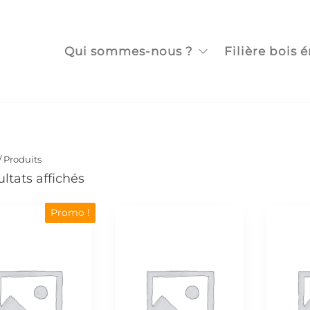
ne
S
Qui sommes-nous ?
Filière bois 
e
/ Produits
ultats affichés
Promo !