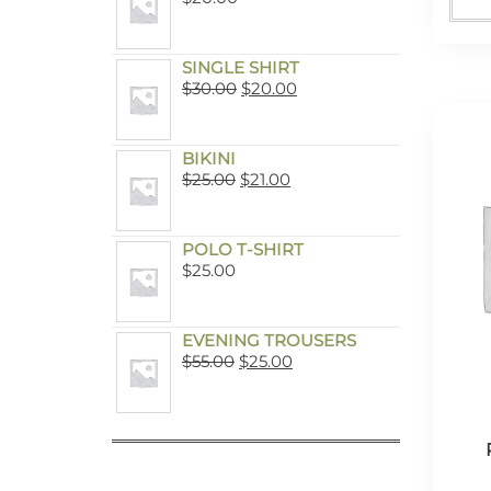
SINGLE SHIRT
$
30.00
$
20.00
BIKINI
$
25.00
$
21.00
POLO T-SHIRT
$
25.00
EVENING TROUSERS
$
55.00
$
25.00