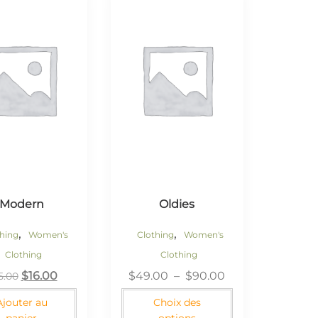
Modern
Oldies
,
,
thing
Women's
Clothing
Women's
Clothing
Clothing
$
16.00
$
49.00
–
$
90.00
5.00
Ajouter au
Choix des