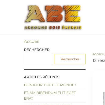
Argon
LES
SPÉCIALISTE
Bois
DU BOIS
Energi
ÉNERGIE EN
CIRCUIT
COURT !
Accueil
RECHERCHER
Accueil
Rechercher
12 rés
ARTICLES RÉCENTS
BONJOUR TOUT LE MONDE !
ETIAM BIBENDUM ELIT EGET
ERAT