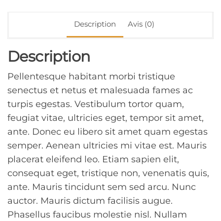
e
r
Description
Avis (0)
n
a
t
Description
i
v
Pellentesque habitant morbi tristique
e
senectus et netus et malesuada fames ac
:
turpis egestas. Vestibulum tortor quam,
feugiat vitae, ultricies eget, tempor sit amet,
ante. Donec eu libero sit amet quam egestas
semper. Aenean ultricies mi vitae est. Mauris
placerat eleifend leo. Etiam sapien elit,
consequat eget, tristique non, venenatis quis,
ante. Mauris tincidunt sem sed arcu. Nunc
auctor. Mauris dictum facilisis augue.
Phasellus faucibus molestie nisl. Nullam