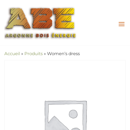
Argonne
LES
SPÉCIALISTES
Bois
DU BOIS
Energie
ÉNERGIE EN
CIRCUIT
COURT !
Accueil
»
Produits
»
Women’s dress