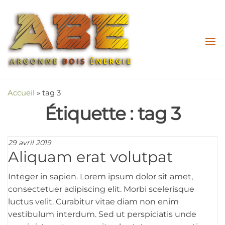
Argonne
LES
SPÉCIALISTES
Bois
DU BOIS
Energie
ÉNERGIE EN
CIRCUIT
COURT !
Accueil
»
tag 3
Étiquette :
tag 3
29 avril 2019
Aliquam erat volutpat
Integer in sapien. Lorem ipsum dolor sit amet,
consectetuer adipiscing elit. Morbi scelerisque
luctus velit. Curabitur vitae diam non enim
vestibulum interdum. Sed ut perspiciatis unde